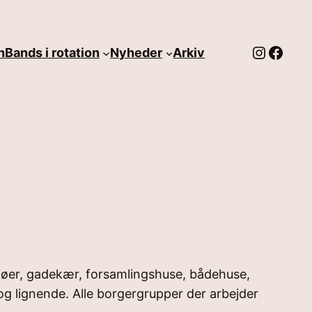
Instag
Face
n
Bands i rotation
Nyheder
Arkiv
småøer, gadekær, forsamlingshuse, bådehuse,
og lignende. Alle borgergrupper der arbejder