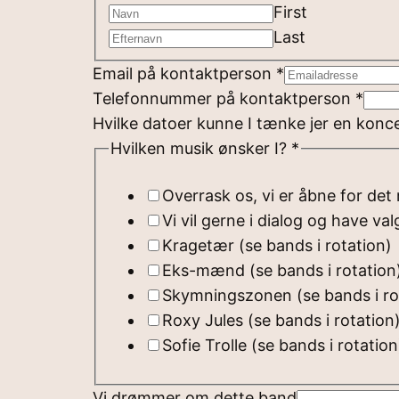
First
Last
Email på kontaktperson
*
Telefonnummer på kontaktperson
*
e
Hvilke datoer kunne I tænke jer en konc
l
Hvilken musik ønsker I?
*
l
Overrask os, vi er åbne for det
e
Vi vil gerne i dialog og have va
r
Kragetær (se bands i rotation)
E
Eks-mænd (se bands i rotation
r
Skymningszonen (se bands i ro
e
Roxy Jules (se bands i rotation
n
Sofie Trolle (se bands i rotation
Vi drømmer om dette band