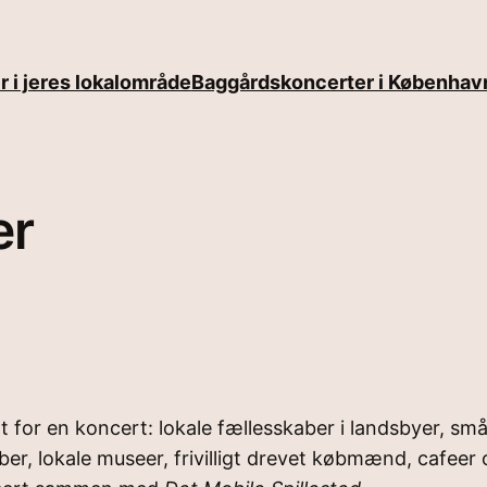
 i jeres lokalområde
Baggårdskoncerter i Københav
er
ært for en koncert: lokale fællesskaber i landsbyer, 
er, lokale museer, frivilligt drevet købmænd, cafeer 