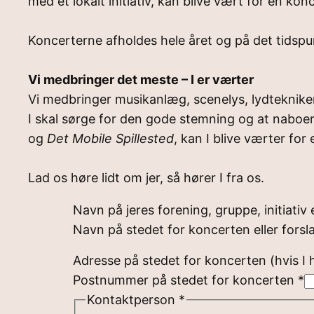
med et lokalt initiativ, kan blive vært for en 
Koncerterne afholdes hele året og på det tidspun
Vi medbringer det meste – I er værter
Vi medbringer musikanlæg, scenelys, lydtekniker 
I skal sørge for den gode stemning og at naboer, 
og
Det Mobile Spillested
, kan I blive værter for
Lad os høre lidt om jer, så hører I fra os.
Navn på jeres forening, gruppe, initiativ 
Navn på stedet for koncerten eller forsl
Adresse på stedet for koncerten (hvis I 
Postnummer på stedet for koncerten
*
Kontaktperson
*