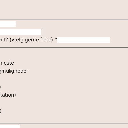
ert? (vælg gerne flere)
*
 meste
lgmuligheder
)
tation)
)
)