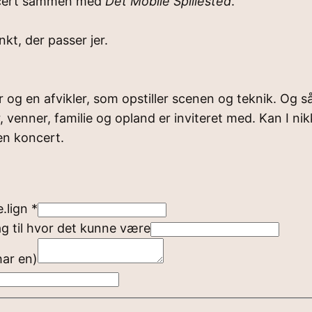
koncert sammen med
Det Mobile Spillested
.
kt, der passer jer.
og en afvikler, som opstiller scenen og teknik. Og så 
venner, familie og opland er inviteret med. Kan I nikk
 en koncert.
e.lign
*
ag til hvor det kunne være
har en)