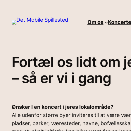
Skip
to
Om os
Koncerter
content
Fortæl os lidt om j
– så er vi i gang
Ønsker I en koncert i jeres lokalområde?
Alle udenfor større byer inviteres til at være v
pladser, parker, væresteder, havne, bofællesskab