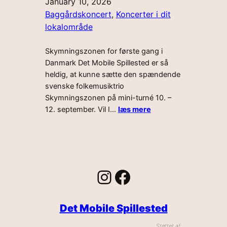
January 10, 2026
Baggårdskoncert
, 
Koncerter i dit
lokalområde
Skymningszonen for første gang i
Danmark Det Mobile Spillested er så
heldig, at kunne sætte den spændende
svenske folkemusiktrio
Skymningszonen på mini-turné 10. –
12. september. Vil I…
læs mere
Instagram
Facebook
Det Mobile Spillested
Støttet af: